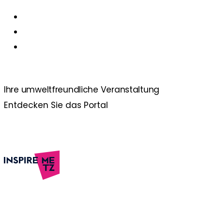
Ihre umweltfreundliche
Veranstaltung
Entdecken Sie das Portal
Découvrir l’Euro-Métropole de Metz
Zugängliches Reiseziel und "Alles zu Fuß