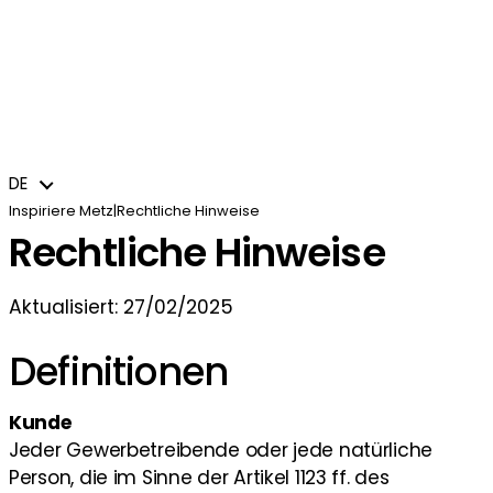
Planen
Ein idealer Rahmen für Ihre
Veranstaltungsorte
Dienste
Veranstaltungen
Unterkünfte
Das Team des Convention Bureau und
Ressourcen
Engagiert für eine nachhaltige Zukunft
seine Aufgaben
Projekt einreichen
Verpflegung
Nachrichten
Metz, Stadt des Wassers
Seine Werte / Verpflichtungen
Andere Anbieter
Broschüren
DE
Ein Erbe, das es zu entdecken gilt
Finanzielle Unterstützung
Prolonger l’expérience / Bleisure
Ein dynamischer europäischer
DE
Knotenpunkt
Inspiriere Metz
|
Rechtliche Hinweise
Rechtliche Hinweise
Aktualisiert: 27/02/2025
Definitionen
Kunde
Jeder Gewerbetreibende oder jede natürliche
Person, die im Sinne der Artikel 1123 ff. des