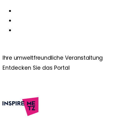
Ihre umweltfreundliche
Veranstaltung
Entdecken Sie das Portal
Découvrir l’Euro-Métropole de Metz
Zugängliches Reiseziel und "Alles zu Fuß