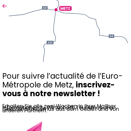
Pour suivre l’actualité de l’Euro-
Métropole de Metz,
inscrivez-
vous à notre newsletter !
Erhalten Sie alle zwei Wochen in Ihrer Mailbox
Informationen zu Wirtschaft, Tourismus und
Geschäftstourismus aus dem Gebiet und von
unseren Partnern.