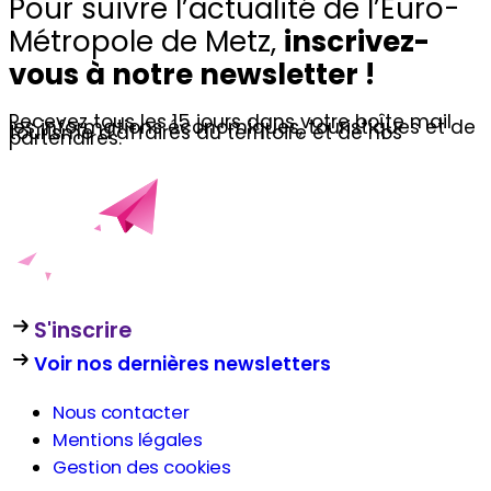
Pour suivre l’actualité de l’Euro-
Métropole de Metz,
inscrivez-
vous à notre newsletter !
Recevez tous les 15 jours dans votre boîte mail
les informations économiques, touristiques et de
tourisme d’affaires du territoire et de nos
partenaires.
S'inscrire
Voir nos dernières newsletters
Nous contacter
Mentions légales
Gestion des cookies