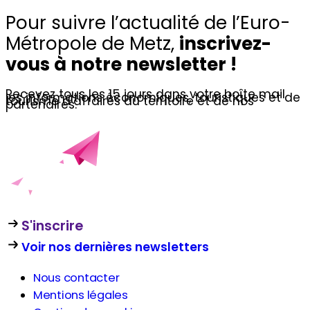
Pour suivre l’actualité de l’Euro-
Métropole de Metz,
inscrivez-
vous à notre newsletter !
Recevez tous les 15 jours dans votre boîte mail
les informations économiques, touristiques et de
tourisme d’affaires du territoire et de nos
partenaires.
S'inscrire
Voir nos dernières newsletters
Nous contacter
Mentions légales